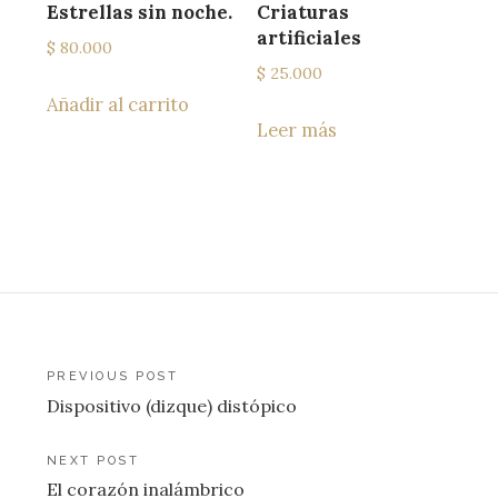
Estrellas sin noche.
Criaturas
artificiales
$
80.000
$
25.000
Añadir al carrito
Leer más
Navegación
PREVIOUS POST
Dispositivo (dizque) distópico
de
entradas
NEXT POST
El corazón inalámbrico