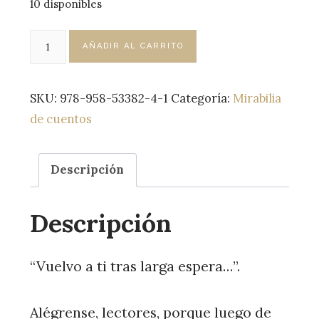
10 disponibles
Del
AÑADIR AL CARRITO
futuro
y
SKU:
978-958-53382-4-1
Categoría:
Mirabilia
otros
de cuentos
lunes
cantidad
Descripción
Descripción
“Vuelvo a ti tras larga espera…”.
Alégrense, lectores, porque luego de